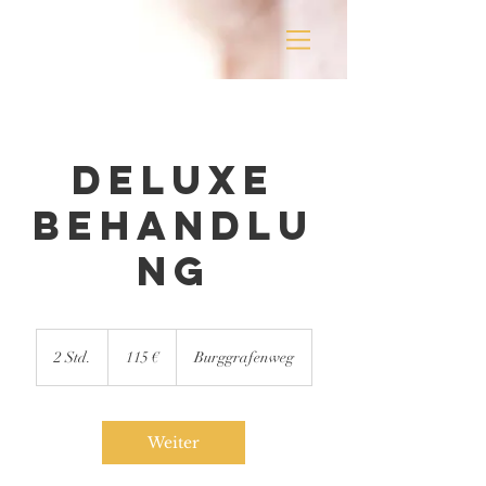
Deluxe
Behandlu
ng
115
Euro
2 Std.
2
115 €
Burggrafenweg
S
t
d
.
Weiter