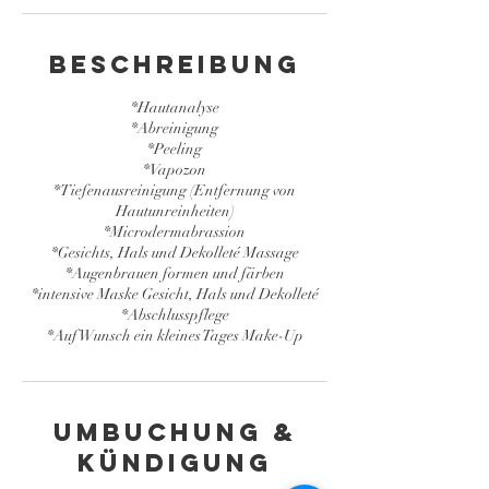
Beschreibung
*Hautanalyse
*Abreinigung
*Peeling
*Vapozon
*Tiefenausreinigung (Entfernung von
Hautunreinheiten)
*Microdermabrassion
*Gesichts, Hals und Dekolleté Massage
*Augenbrauen formen und färben
*intensive Maske Gesicht, Hals und Dekolleté
*Abschlusspflege
*Auf Wunsch ein kleines Tages Make-Up
Umbuchung &
Kündigung